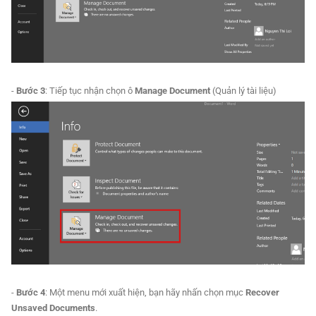
-
Bước 3
: Tiếp tục nhận chọn ô
Manage Document
(Quản lý tài liệu)
-
Bước 4
: Một menu mới xuất hiện, bạn hãy nhấn chọn mục
Recover
Unsaved Documents
.