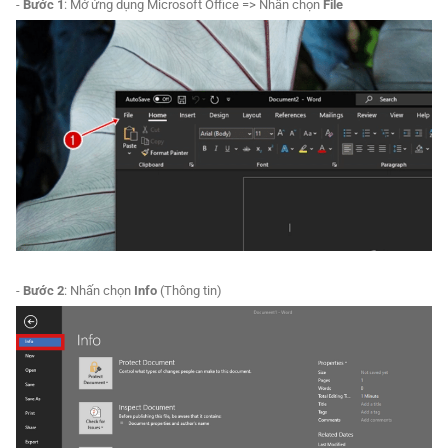
-
Bước 1
: Mở ứng dụng Microsoft Office => Nhấn chọn
File
-
Bước 2
: Nhấn chọn
Info
(Thông tin)