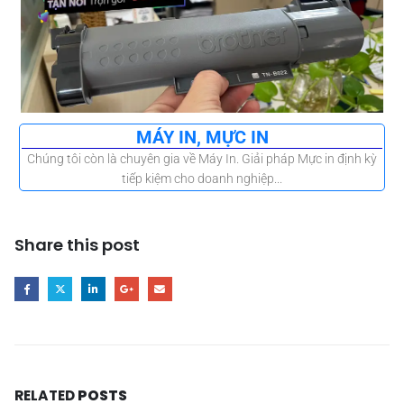
MÁY IN, MỰC IN
Chúng tôi còn là chuyên gia về Máy In. Giải pháp Mực in định kỳ
tiếp kiệm cho doanh nghiệp...
Share this post
RELATED
POSTS