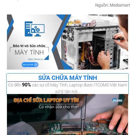
Nguồn: Mediamart
SỬA CHỮA MÁY TÍNH
90%
Có đến
các sự cố Máy Tính, Laptop được ITCOMS Việt Nam
xử lý tận nơi...