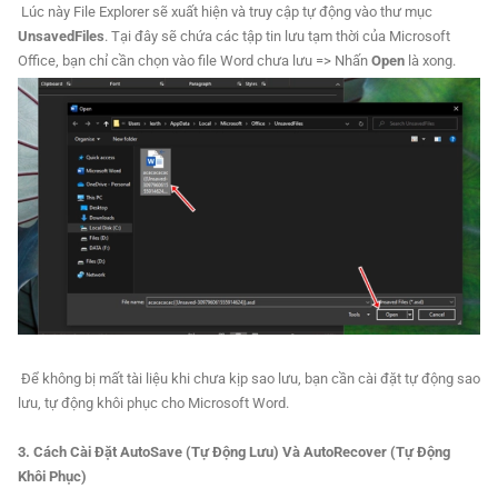
Lúc này File Explorer sẽ xuất hiện và truy cập tự động vào thư mục
UnsavedFiles
. Tại đây sẽ chứa các tập tin lưu tạm thời của Microsoft
Office, bạn chỉ cần chọn vào file Word chưa lưu => Nhấn
Open
là xong.
Để không bị mất tài liệu khi chưa kịp sao lưu, bạn cần cài đặt tự động sao
lưu, tự động khôi phục cho Microsoft Word.
3. Cách Cài Đặt AutoSave (Tự Động Lưu) Và AutoRecover (Tự Động
Khôi Phục)