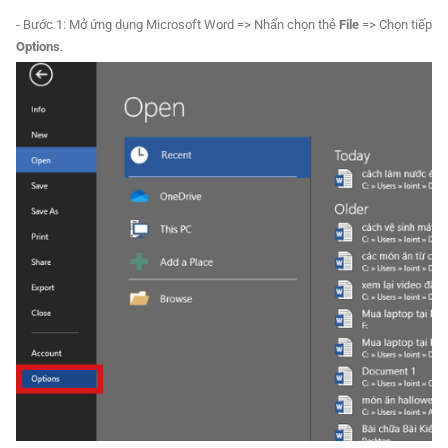
- Bước 1: Mở ứng dụng Microsoft Word => Nhấn chọn thẻ
File
=> Chọn tiếp
Options
.