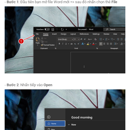
-
Bước 1
: Đầu tiên bạn mở file Word mới => sau đó nhấn chọn thẻ
File
-
Bước 2
: Nhấn tiếp vào
Open