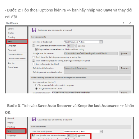
-
Bước 2
: Hộp thoại Options hiện ra => bạn hãy nhấp vào
Save
và thay đổi
cài đặt.
-
Bước 3
: Tích vào
Save Auto Recover
và
Keep the last Autosave
=> Nhấn
OK
.