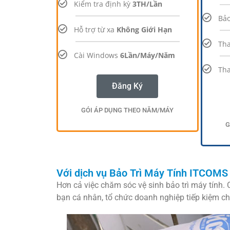
Kiểm tra định kỳ
3TH/Lần
Bảo
Hỗ trợ từ xa
Không Giới Hạn
Tha
Cài Windows
6Lần/Máy/Năm
Tha
Đăng Ký
GÓI ÁP DỤNG THEO NĂM/MÁY
G
Với dịch vụ Bảo Trì Máy Tính ITCOMS 
Hơn cả việc chăm sóc vệ sinh bảo trì máy tính. 
bạn cá nhân, tổ chức doanh nghiệp tiếp kiệm ch