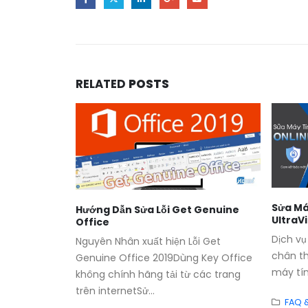
RELATED
POSTS
Sửa Má
ình Chánh
Hướng Dẫn Sửa Lỗi Get Genuine
UltraV
Office
 vụ sửa máy
Dịch vụ
Nguyên Nhân xuất hiện Lỗi Get
, TP. Hồ Chí
chân t
Genuine Office 2019Dùng Key Office
máy tính
không chính hãng tải từ các trang
trên internetSử...
FAQ 