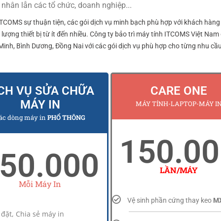
 nhân lẫn các tổ chức, doanh nghiệp...
TCOMS sự thuận tiện, các gói dịch vụ minh bạch phù hợp với khách hàng
lượng thiết bị từ ít đến nhiều. Công ty bảo trì máy tính ITCOMS Việt Nam
 Minh, Bình Dương, Đồng Nai với các gói dịch vụ phù hợp cho từng nhu cầ
CH VỤ SỬA CHỮA
CARE ONE
MÁY IN
MÁY TÍNH-LAPTOP-MÁY I
ác dòng máy in
PHỔ THÔNG
150.0
50.000
LẦN/MÁY
Mỗi Máy In
Vệ sinh phần cứng thay keo
M
 đặt, Chia sẻ máy in