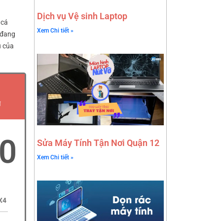
Dịch vụ Vệ sinh Laptop
 cá
Xem Chi tiết »
 đang
u của
N
00
Sửa Máy Tính Tận Nơi Quận 12
Xem Chi tiết »
X4