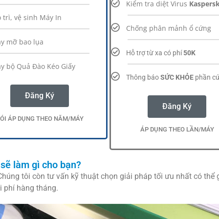
Kiểm tra diệt Virus
Kaspers
 trì, vệ sinh Máy In
Chống phân mảnh ổ cứng
y mỡ bao lụa
Hỗ trợ từ xa có phí
50K
y bộ Quả Đào Kéo Giấy
Thông báo
SỨC KHỎE
phần c
Đăng Ký
Đăng Ký
ÓI ÁP DỤNG THEO NĂM/MÁY
ÁP DỤNG THEO LẦN/MÁY
sẽ làm gì cho bạn?
Chúng tôi còn tư vấn kỹ thuật chọn giải pháp tối ưu nhất có thể 
i phí hàng tháng.