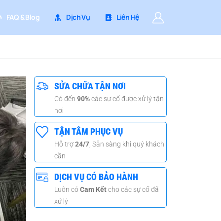
FAQ & Blog
Dịch Vụ
Liên Hệ
SỬA CHỮA TẬN NƠI
Có đến
90%
các sự cố được xử lý tận
nơi
TẬN TÂM PHỤC VỤ
Hỗ trợ
24/7
, Sẵn sàng khi quý khách
cần
DỊCH VỤ CÓ BẢO HÀNH
Luôn có
Cam Kết
cho các sự cố đã
xử lý