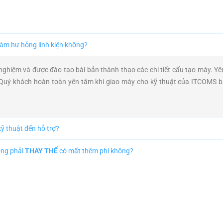
 làm hư hỏng linh kiện không?
ghiệm và được đào tạo bài bản thành thạo các chi tiết cấu tạo máy. Yê
c. Quý khách hoàn toàn yên tâm khi giao máy cho kỹ thuật của ITCOMS bả
 kỹ thuật đến hỗ trợ?
ỏng phải
THAY THẾ
có mất thêm phí không?