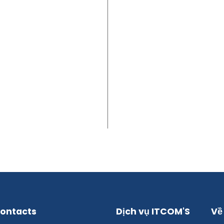
ontacts
Dịch vụ ITCOM'S
Về