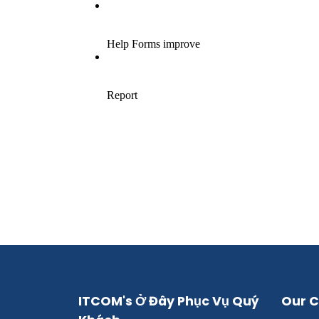
ITCOM's Ở Đây Phục Vụ Quý
Our C