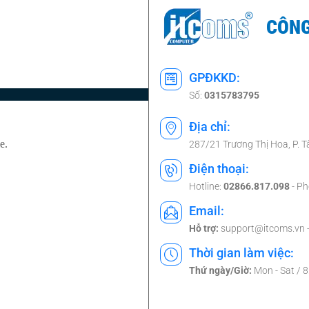
CÔNG
GPĐKKD:
Số:
0315783795
Địa chỉ:
287/21 Trương Thị Hoa, P. 
Điện thoại:
Hotline:
02866.817.098
- Ph
Email:
Hỗ trợ:
support@itcoms.vn 
Thời gian làm việc:
Thứ ngày/Giờ:
Mon - Sat / 