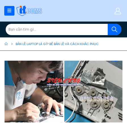
BẢN LỀ LAPTOP LÀ GÌ? BỂ BẢN LỀ VÀ CÁCH KHẮC PHỤC