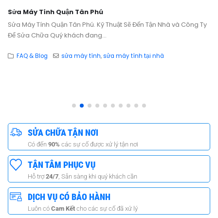
Sửa Máy Tính Quận Tân Phú
Sửa Máy Tính Quận Tân Phú. Kỹ Thuật Sẽ Đến Tận Nhà và Công Ty
Để Sửa Chữa Quý khách đang...
FAQ & Blog
sửa máy tính
,
sửa máy tính tại nhà
SỬA CHỮA TẬN NƠI
Có đến
90%
các sự cố được xử lý tận nơi
TẬN TÂM PHỤC VỤ
Hỗ trợ
24/7
, Sẵn sàng khi quý khách cần
DỊCH VỤ CÓ BẢO HÀNH
Luôn có
Cam Kết
cho các sự cố đã xử lý