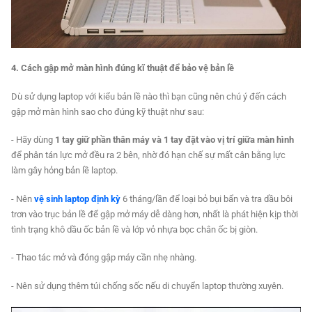
4. Cách gập mở màn hình đúng kĩ thuật để bảo vệ bản lề
Dù sử dụng laptop với kiểu bản lề nào thì bạn cũng nên chú ý đến cách
gập mở màn hình sao cho đúng kỹ thuật như sau:
- Hãy dùng
1 tay giữ phần thân máy và 1 tay đặt vào vị trí giữa màn hình
để phân tán lực mở đều ra 2 bên, nhờ đó hạn chế sự mất cân bằng lực
làm gây hỏng bản lề laptop.
- Nên
vệ sinh laptop định kỳ
6 tháng/lần để loại bỏ bụi bẩn và tra dầu bôi
trơn vào trục bản lề để gập mở máy dễ dàng hơn, nhất là phát hiện kịp thời
tình trạng khô dầu ốc bản lề và lớp vỏ nhựa bọc chân ốc bị giòn.
- Thao tác mở và đóng gập máy cần nhẹ nhàng.
- Nên sử dụng thêm túi chống sốc nếu di chuyển laptop thường xuyên.