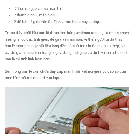
2 trục để gập và mở màn hình.
2 thanh định vị màn hình.
2 đế bản lề giúp vặn ốc định vị vào thân máy laptop.
Trước đây, chất liệu bản lề được làm bằng
antimon
(còn gọi là nhôm cháy)
nhưng lại có đặc tính
giòn, dễ gãy và mài mòn
. Vì thế, người ta đã thay
bản lề laptop bằng
chất liệu long đền
(làm từ inox hoặc hợp kim thép) và
ốc, để giảm thiểu tình trạng bị gãy, đồng thời giúp cố định và làm cho cho
bản lề có tính linh hoạt hơn.
Bên trong bản lề còn
chứa dây cáp màn hình
, kết nối giữa bo cao áp của
màn hình với mainboard của laptop.