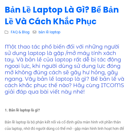
Bản Lề Laptop Là Gì? Bể Bản
Lề Và Cách Khắc Phục
FAQ & Blog
bản lề laptop
Một thao tác phổ biến đối với những người
sử dụng laptop là gập /mở máy tính xách
tay. Và bản lề của laptop rất dễ bị tác động
ngoại lực, khi người dùng sử dụng lực đóng
mở không đúng cách sẽ gây hư hỏng, gãy
ngang. Vậy bản lề laptop là gì? Bể bản lề và
cách khắc phục thế nào? Hãy cùng ITCOMS
giải đáp qua bài viết này nhé!
1. Bản lề laptop là gì?
Bản lề laptop là bộ phận kết nối và cố định giữa màn hình với phần thân
của laptop, nhờ đó người dùng có thể mở - gập màn hình linh hoạt hơn để