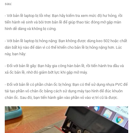
sau:
- Với bản lề laptop bị lỗi nhẹ: Bạn hãy kiểm tra xem mức độ hư hỏng, rồi
tiến hành vệ sinh và bôi trơn bản lề để giúp thao tác đóng mở gập màn
hình dễ dàng và không bị cứng.
- Với bản lề laptop bị hỏng nặng: Bạn không được dùng keo 502 hoặc chất
dán bất kỳ nào để dán vì có thể khiến cho bản lề bị hỏng nặng hơn. Lúc
này, bạn hãy:
- Đối với bản lề gãy: Bạn hãy gia công hàn bản lề, rồi tiến hành tra dầu và
xả ốc bản lề, nhờ đó giảm bớt lực khi gập mở máy.
- Đối với bản lề có phần chân ốc bị hỏng: Bạn có thể sử dụng nhựa PVC để
tái tạo phần vỏ chân ốc bằng cách sử dụng máy tạo hình để đúc khuôn
chân ốc. Sau đó, bạn tiến hành gắn vào phần vỏ vào vị trí cũ là được.