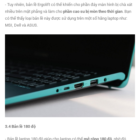
- Tuy nhiên, bản lề Ergolift có thể khiến cho phần đáy màn hình bị chà xát
nhiều trên mặt phẳng và làm cho
phần cao su bị mòn theo thời gian
. Bạn
có thể thấy loại bản lề này được sử dụng trên một số hãng laptop như:
MSI, Dell và ASUS.
3.4 Bản lề 180 độ
- Bản lề laptop 180 độ giúp cho laptop có thể
mở rộng 180 độ
, nhờ đó