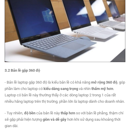
3.2 Bản lề gập 360 độ
- Bản lề laptop gập 360 độ là kiểu bản lề có khả năng
mở rộng 360 độ
, góp
phần làm cho laptop có
kiểu dáng sang trọng
và nhìn
thẩm mỹ hơn
.
Laptop có bản lề này thường thấy ở các dòng laptop 2 trong 1 của rất
nhiều hãng laptop trên thị trường, phần lớn là laptop dành cho doanh nhân.
- Tuy nhiên,
độ bền
của bản lề này
thấp hơn
so với bản lề phẳng, thậm chí
sẽ gặp phải hiện tượng
giòn và dễ gãy
hơn khi sử dụng sau khoảng thời
gian dài.