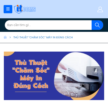
THỦ THUẬT “CHĂM SÓC” MÁY IN ĐÚNG CÁCH