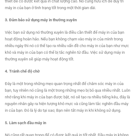
thiết để có được kết quả in chất lượng cao. Nó cũng hữu ích để duy trì
máy in của bạn ở tình trạng tốt trong một thời gian dài.
3. Đảm bảo sử dụng máy in thường xuyên
Việc bạn sử dụng nó thường xuyên là điều cần thiết để máy in của bạn
hoạt động hoàn hảo. Nếu bạn không chạm vào máy in của mình trong
nhiều ngày thì nó có thể tạo ra nhiều vấn đề cho máy in của bạn như mực
khô và máy in của bạn có thể bị tắc nghẽn từ đầu. Việc sử dụng máy in
thường xuyên sẽ giúp máy hoạt động tốt.
4. Tránh chế độ chờ
Đây là một trong những mẹo quan trọng nhất để chăm sóc máy in của
bạn, tuy nhiên nó cũng là một trong những mẹo bị bỏ qua nhiều nhất. Luôn
nhớ rằng khi máy in của bạn được bật, nó sẽ tạo ra nhiều tiếng kêu, đây là
nguyên nhân gây ra hiện tượng khô mực và cũng làm tắc nghẽn đầu máy
in của bạn. Đó là lý do tại sao; Bạn nên tắt máy in khi không sử dụng.
5. Làm sạch đầu máy in
Nó cũng rất quan trọng để có được kết quả in tốt nhất. Đầu máy in không