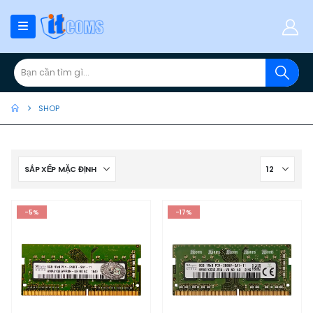
SHOP
-5%
-17%