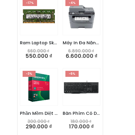
-17%
-4%
Ram Laptop Skhynix 8GB DDR4 2666V
Máy In Đa Năng Trắng Đen Brother MFC-L2701DW
660.000
₫
6.890.000
₫
550.000
₫
6.600.000
₫
-3%
-6%
Phần Mềm Diệt Virus Kaspersky Internet Security
Bàn Phím Có Dây Dareu LK185
300.000
₫
180.000
₫
290.000
₫
170.000
₫