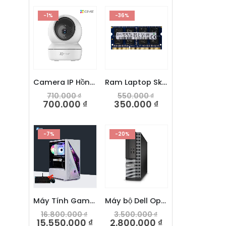
-1%
-36%
Camera IP Hồng ngoại Wifi EZVIZ C6N 2.0MP 1080P
Ram Laptop Skhynix 8GB DDR3L 1600Mhz
710.000
₫
550.000
₫
700.000
₫
350.000
₫
-7%
-20%
Máy Tính Gaming ITCOMS I5 12400F/RX560
Máy bộ Dell Optiplex 3020 SFF – Intel Core i3 4160
16.800.000
₫
3.500.000
₫
15.550.000
₫
2.800.000
₫