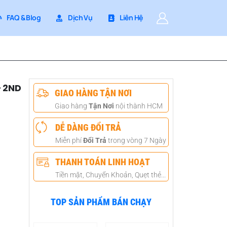
FAQ & Blog
Dịch Vụ
Liên Hệ
 2ND
GIAO HÀNG TẬN NƠI
Giao hàng
Tận Nơi
nội thành HCM
DỄ DÀNG ĐỔI TRẢ
Miễn phí
Đổi Trả
trong vòng 7 Ngày
THANH TOÁN LINH HOẠT
Tiền mặt, Chuyển Khoản, Quẹt thẻ...
TOP SẢN PHẨM BÁN CHẠY