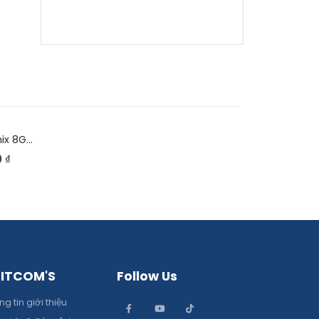
Ram Laptop Skhynix 8GB DDR4 2666V
0
₫
 ITCOM'S
Follow Us
g tin giới thiệu