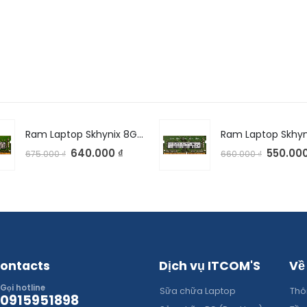
Ram Laptop Skhynix 8GB DDR4 2400Mhz
640.000
₫
550.00
675.000
₫
660.000
₫
ontacts
Dịch vụ ITCOM'S
Về
Gọi hotline
Sữa chữa Laptop
Thôn
0915951898