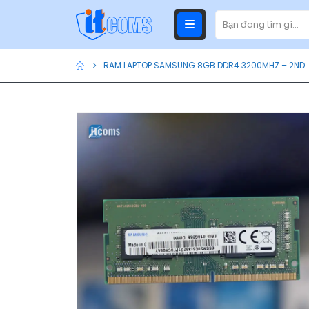
RAM LAPTOP SAMSUNG 8GB DDR4 3200MHZ – 2ND