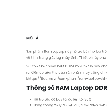
MÔ TẢ
Sản phẩm Ram Laptop này hỗ trợ bộ nhớ lưu trữ
về tình trạng giật lag máy tính. Thiết bị này
Với thiết kế chuẩn RAM DDR4 mới, tiết bị này c
ra, điện áp tiêu thụ của sản phẩm này cũng chỉ 
khttps://itcoms.vn/san-pham/ram-laptop-skhyn
Thông số RAM Laptop DDR
Hỗ trợ tốc độ bus tối đa lên tới 30%
Băng thông xử lý dữ liệu được cải thiện hơn