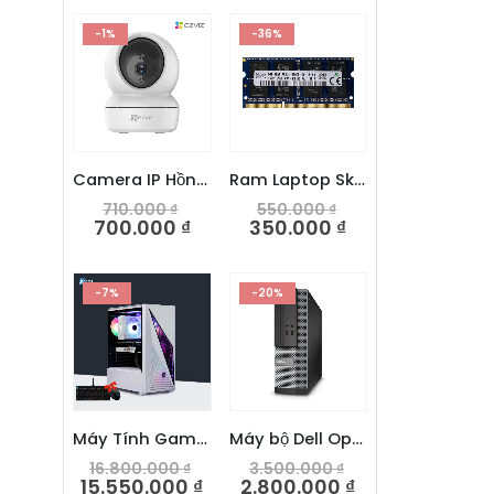
-1%
-36%
Camera IP Hồng ngoại Wifi EZVIZ C6N 2.0MP 1080P
Ram Laptop Skhynix 8GB DDR3L 1600Mhz
710.000
₫
550.000
₫
700.000
₫
350.000
₫
-7%
-20%
Máy Tính Gaming ITCOMS I5 12400F/RX560
Máy bộ Dell Optiplex 3020 SFF – Intel Core i3 4160
16.800.000
₫
3.500.000
₫
15.550.000
₫
2.800.000
₫