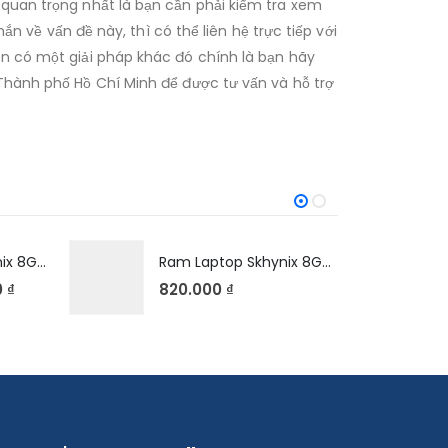
 quan trọng nhất là bạn cần phải kiểm tra xem
ề vấn đề này, thì có thể liên hệ trực tiếp với
òn có một giải pháp khác đó chính là bạn hãy
 Thành phố Hồ Chí Minh để được tư vấn và hỗ trợ
Ram Laptop Skhynix 8GB DDR4 2666V
Ram Laptop Skhynix 8GB DDR4 3200AA
0
₫
820.000
₫