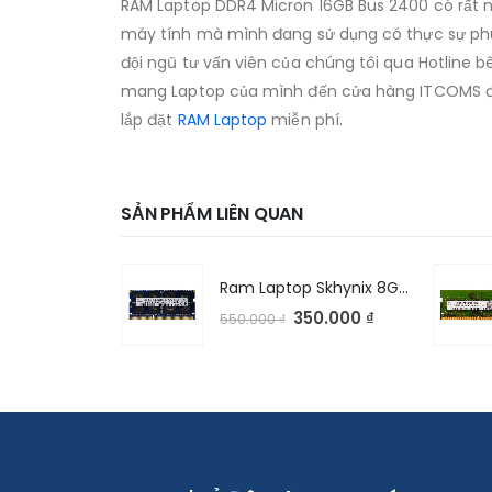
RAM Laptop DDR4 Micron 16GB Bus 2400 có rất nh
máy tính mà mình đang sử dụng có thực sự phù 
đội ngũ tư vấn viên của chúng tôi qua Hotline 
mang Laptop của mình đến cửa hàng ITCOMS để đượ
lắp đặt
RAM Laptop
miễn phí.
SẢN PHẨM LIÊN QUAN
Ram Laptop Skhynix 16GB DDR4 3200AA
Ram Laptop Skhynix 8GB DDR3L 1600Mhz
.550.000
₫
350.000
₫
550.000
₫