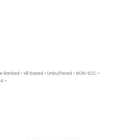
le Ranked • x8 based • Unbuffered • NON-ECC •
4 •