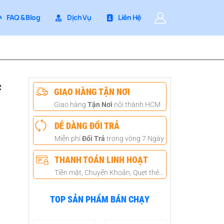
FAQ & Blog
Dịch Vụ
Liên Hệ
z
GIAO HÀNG TẬN NƠI
Giao hàng
Tận Nơi
nội thành HCM
DỄ DÀNG ĐỔI TRẢ
Miễn phí
Đổi Trả
trong vòng 7 Ngày
THANH TOÁN LINH HOẠT
Tiền mặt, Chuyển Khoản, Quẹt thẻ...
TOP SẢN PHẨM BÁN CHẠY