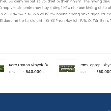
iều ưu điểm nổi bật so với thiết bị thiền nhiệm. Thế nhưng điều
hợp với sản phẩm này hay không? Nếu như bạn không chắc chắn v
bên dưới để được tư vấn và hỗ trợ nhanh chóng nhất. Ngoài ra, c
c hỗ trợ tại địa chỉ: 118/183 Phan Huy Ích, P.15, Q. Tân Bình,
Ram Laptop Skhynix 8GB DDR4 2400Mhz
640.000
₫
550.00
675.000
₫
660.000
₫