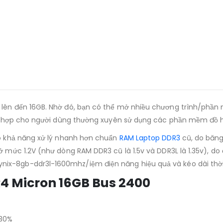
 lên đến 16GB. Nhờ đó, bạn có thể mở nhiều chương trình/phần
 phù hợp cho người dùng thường xuyên sử dụng các phần mềm đồ
ho khả năng xử lý nhanh hơn chuẩn
RAM Laptop DDR3
cũ, do băng
ở mức 1.2V (như dòng RAM DDR3 cũ là 1.5v và DDR3L là 1.35v), do
ix-8gb-ddr3l-1600mhz/iệm điện năng hiệu quả và kéo dài thời 
4 Micron 16GB Bus 2400
 30%