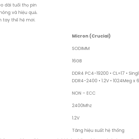
 dài tuổi thọ pin
hóng và hiệu quả.
 tay thế hệ mới.
Micron (Crucial)
SODIMM
16GB
DDR4 PC4-19200 • CL=17 • Sing
DDR4-2400 • 1.2V • 1024Meg x 6
NON – ECC
2400Mhz
1.2V
Tăng hiệu suất hệ thống