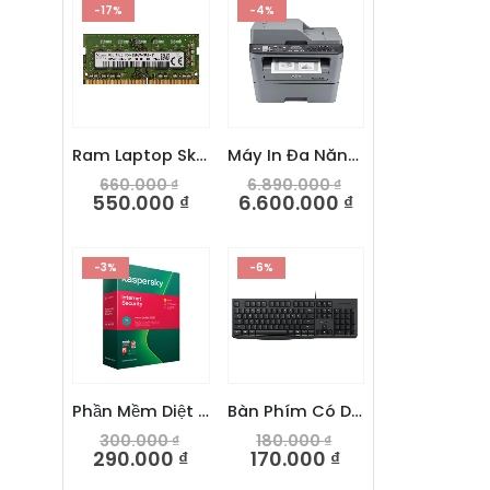
-17%
-4%
Ram Laptop Skhynix 8GB DDR4 2666V
Máy In Đa Năng Trắng Đen Brother MFC-L2701DW
660.000
₫
6.890.000
₫
550.000
₫
6.600.000
₫
-3%
-6%
Phần Mềm Diệt Virus Kaspersky Internet Security
Bàn Phím Có Dây Dareu LK185
300.000
₫
180.000
₫
290.000
₫
170.000
₫