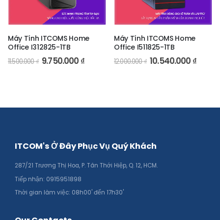
Máy Tính ITCOMS Home
Máy Tính ITCOMS Home
Office I312825-1TB
Office I511825-1TB
9.750.000
₫
10.540.000
₫
11.500.000
₫
12.000.000
₫
ITCOM's Ở Đây Phục Vụ Quý Khách
287/21 Trương Thị Hoa, P. Tân Thới Hiệp, Q. 12, HCM.
Tiếp nhận: 0915951898
Thời gian làm việc: 08h00' đến 17h30'