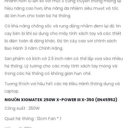
nhanh hơn 10 lần so với một ổ cứng truyền thống mang lại
hiệu năng cao hơn, khả năng đa nhiệm siêu mượt và tốc
độ lớn hơn cho toàn bộ hệ thống.
Có khả năng chống sốc và rung động nhằm đem lại độ tin
cậy bền bỉ khi sử dụng cho máy tính xách tay và các thiết
bị điện toán di động khác. Độ tin cậy cao với chính sách
Bảo Hành 3 năm Chính Hãng.
Sản phẩm có kích cỡ 2.5 inch nên có thể lắp vừa vào nhiều
hệ thống. Lý tưởng cho các máy tính xách tay mỏng và
trong các hệ thống có không gian hạn chế.
Tương thích với hầu hết các Hệ Điều Hành thông dụng và
Laptop.
NGUỒN XIGMATEK 250W X-POWER III X-350 (EN45952)
Công suất : 250W
Quạt hệ thống : 12cm Fan * 1