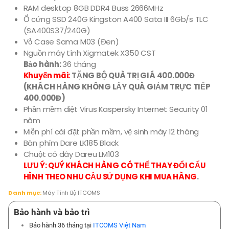
RAM desktop 8GB DDR4 Buss 2666MHz
Ổ cứng SSD 240G Kingston A400 Sata III 6Gb/s TLC
(SA400S37/240G)
Vỏ Case Sama M03 (Đen)
Nguồn máy tính Xigmatek X350 CST
Bảo hành:
36 tháng
Khuyến mãi:
TẶNG BỘ QUÀ TRỊ GIÁ 400.000Đ
(KHÁCH HÀNG KHÔNG LẤY QUÀ GIẢM TRỰC TIẾP
400.000Đ)
Phần mềm diệt Virus Kaspersky Internet Security 01
năm
Miễn phí cài đặt phần mềm, vệ sinh máy 12 tháng
Bàn phím Dare LK185 Black
Chuột có dây Dareu LM103
LƯU Ý: QUÝ KHÁCH HÀNG CÓ THỂ THAY ĐỔI CẤU
HÌNH THEO NHU CẦU SỬ DỤNG KHI MUA HÀNG
.
Danh mục:
Máy Tính Bộ ITCOMS
Bảo hành và bảo trì
Bảo hành 36 tháng tại
ITCOMS Việt Nam