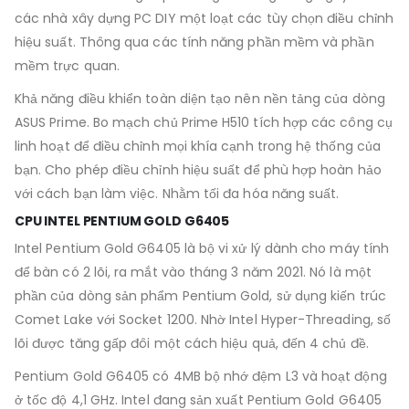
các nhà xây dựng PC DIY một loạt các tùy chọn điều chỉnh
hiệu suất. Thông qua các tính năng phần mềm và phần
mềm trực quan.
Khả năng điều khiển toàn diện tạo nên nền tảng của dòng
ASUS Prime. Bo mạch chủ Prime H510 tích hợp các công cụ
linh hoạt để điều chỉnh mọi khía cạnh trong hệ thống của
bạn. Cho phép điều chỉnh hiệu suất để phù hợp hoàn hảo
với cách bạn làm việc. Nhằm tối đa hóa năng suất.
CPU INTEL PENTIUM GOLD G6405
Intel Pentium Gold G6405 là bộ vi xử lý dành cho máy tính
để bàn có 2 lõi, ra mắt vào tháng 3 năm 2021. Nó là một
phần của dòng sản phẩm Pentium Gold, sử dụng kiến ​​trúc
Comet Lake với Socket 1200. Nhờ Intel Hyper-Threading, số
lõi được tăng gấp đôi một cách hiệu quả, đến 4 chủ đề.
Pentium Gold G6405 có 4MB bộ nhớ đệm L3 và hoạt động
ở tốc độ 4,1 GHz. Intel đang sản xuất Pentium Gold G6405