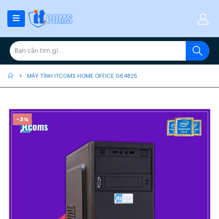
MÁY TÍNH ITCOMS HOME OFFICE G64825
-3%