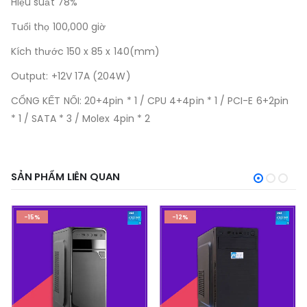
Hiệu suất 78%
Tuổi thọ 100,000 giờ
Kích thước 150 x 85 x 140(mm)
Output: +12V 17A (204W)
CỔNG KẾT NỐI: 20+4pin * 1 / CPU 4+4pin * 1 / PCI-E 6+2pin
* 1 / SATA * 3 / Molex 4pin * 2
SẢN PHẨM LIÊN QUAN
-15%
-12%