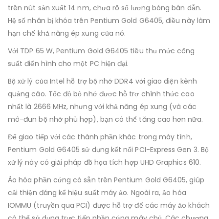
trên nút sản xuất 14 nm, chưa rõ số lượng bóng bán dẫn.
Hệ số nhân bị khóa trên Pentium Gold G6405, điều này làm
hạn chế khả năng ép xung của nó.
Với TDP 65 W, Pentium Gold G6405 tiêu thụ mức công
suất điển hình cho một PC hiện đại.
Bộ xử lý của Intel hỗ trợ bộ nhớ DDR4 với giao diện kênh
quảng cáo. Tốc độ bộ nhớ được hỗ trợ chính thức cao
nhất là 2666 MHz, nhưng với khả năng ép xung (và các
mô-đun bộ nhớ phù hợp), bạn có thể tăng cao hơn nữa.
Để giao tiếp với các thành phần khác trong máy tính,
Pentium Gold G6405 sử dụng kết nối PCI-Express Gen 3. Bộ
xử lý này có giải pháp đồ họa tích hợp UHD Graphics 610.
Ảo hóa phần cứng có sẵn trên Pentium Gold G6405, giúp
cải thiện đáng kể hiệu suất máy ảo. Ngoài ra, ảo hóa
IOMMU (truyền qua PCI) được hỗ trợ để các máy ảo khách
có thể sử dụng trực tiếp phần cứng máy chủ. Các chương