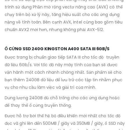
trình sử dụng Phần mở rộng vectơ nâng cao (AVX) có thể
chạy trên bộ xử lý này, tăng hiệu suất cho các ứng dụng
nặng về tính toán. Bên cạnh AVX, Intel cũng bao gồm tiêu
chuẩn AVX2 mới hơn, nhưng không phải AVX-512.
Ổ CỨNG SSD 240G KINGSTON A400 SATA III 6GB/S
Được trang bị chuẩn giao tiếp SATA III cho tốc độ truyền
dữ liệu 6Gb/s. Với tốc độ này máy tính của bạn sẽ được
vận hành một cách nhanh chóng nhất. Sản phẩm sẽ cho
bạn thêm 240GB dữ liệu để lưu trữ các tập tin nhằm phục
vụ cho nhu cầu làm việc và giải trí của mình.
Dung lượng 240GB đủ chỗ trống cho các ứng dụng hoặc
để thay thế ổ cứng truyền thống.
Được hỗ trợ bởi thế hệ bộ điều khiển mới nhất cho tốc độ
đọc và ghi lên đến 500MB / giây và 350MB / giây, ổ SSD này