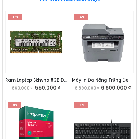
-17%
-4%
Ram Laptop Skhynix 8GB DDR4 2666V
Máy In Đa Năng Trắng Đen Brother MFC-L2701DW
550.000
₫
6.600.000
₫
660.000
₫
6.890.000
₫
-3%
-6%