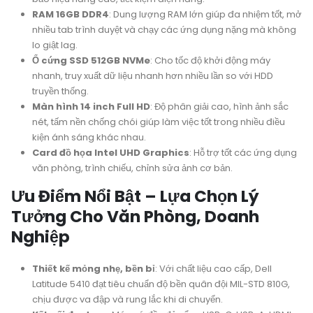
RAM 16GB DDR4
: Dung lượng RAM lớn giúp đa nhiệm tốt, mở
nhiều tab trình duyệt và chạy các ứng dụng nặng mà không
lo giật lag.
Ổ cứng SSD 512GB NVMe
: Cho tốc độ khởi động máy
nhanh, truy xuất dữ liệu nhanh hơn nhiều lần so với HDD
truyền thống.
Màn hình 14 inch Full HD
: Độ phân giải cao, hình ảnh sắc
nét, tấm nền chống chói giúp làm việc tốt trong nhiều điều
kiện ánh sáng khác nhau.
Card đồ họa Intel UHD Graphics
: Hỗ trợ tốt các ứng dụng
văn phòng, trình chiếu, chỉnh sửa ảnh cơ bản.
Ưu Điểm Nổi Bật – Lựa Chọn Lý
Tưởng Cho Văn Phòng, Doanh
Nghiệp
Thiết kế mỏng nhẹ, bền bỉ
: Với chất liệu cao cấp, Dell
Latitude 5410 đạt tiêu chuẩn độ bền quân đội MIL-STD 810G,
chịu được va đập và rung lắc khi di chuyển.