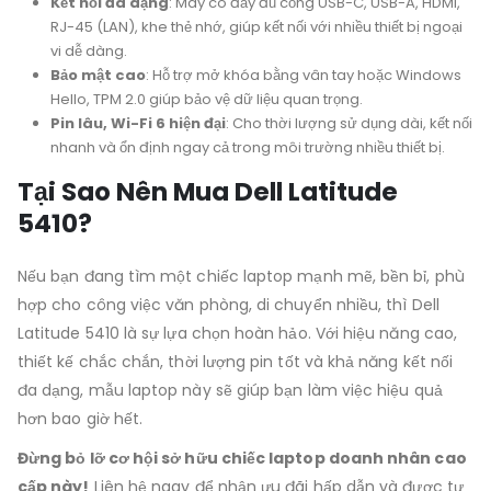
Kết nối đa dạng
: Máy có đầy đủ cổng USB-C, USB-A, HDMI,
RJ-45 (LAN), khe thẻ nhớ, giúp kết nối với nhiều thiết bị ngoại
vi dễ dàng.
Bảo mật cao
: Hỗ trợ mở khóa bằng vân tay hoặc Windows
Hello, TPM 2.0 giúp bảo vệ dữ liệu quan trọng.
Pin lâu, Wi-Fi 6 hiện đại
: Cho thời lượng sử dụng dài, kết nối
nhanh và ổn định ngay cả trong môi trường nhiều thiết bị.
Tại Sao Nên Mua Dell Latitude
5410?
Nếu bạn đang tìm một chiếc laptop mạnh mẽ, bền bỉ, phù
hợp cho công việc văn phòng, di chuyển nhiều, thì Dell
Latitude 5410 là sự lựa chọn hoàn hảo. Với hiệu năng cao,
thiết kế chắc chắn, thời lượng pin tốt và khả năng kết nối
đa dạng, mẫu laptop này sẽ giúp bạn làm việc hiệu quả
hơn bao giờ hết.
Đừng bỏ lỡ cơ hội sở hữu chiếc laptop doanh nhân cao
cấp này!
Liên hệ ngay để nhận ưu đãi hấp dẫn và được tư