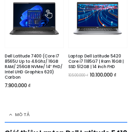
Dell Latitude 7400 (Core i7
Laptop Dell Latitude 5420
8565U Up to 4.6Ghz/ 16GB
Core i7 1185G7 | Ram 16GB |
RAM/ 256GB NVMe/ 14″ FHD/
SSD 512GB | 14 inch FHD
Intel UHD Graphics 620)
10.100.000
₫
10.500.000
₫
Carbon
7.900.000
₫
MÔ TẢ