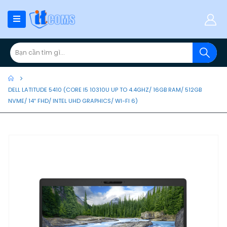
DELL LATITUDE 5410 (CORE I5 10310U UP TO 4.4GHZ/ 16GB RAM/ 512GB
NVME/ 14″ FHD/ INTEL UHD GRAPHICS/ WI-FI 6)