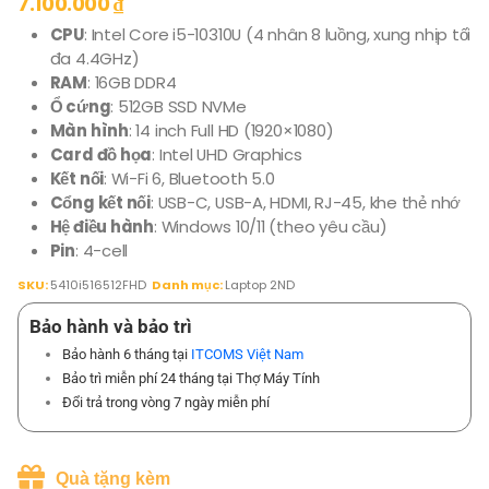
7.100.000
₫
CPU
: Intel Core i5-10310U (4 nhân 8 luồng, xung nhịp tối
đa 4.4GHz)
RAM
: 16GB DDR4
Ổ cứng
: 512GB SSD NVMe
Màn hình
: 14 inch Full HD (1920×1080)
Card đồ họa
: Intel UHD Graphics
Kết nối
: Wi-Fi 6, Bluetooth 5.0
Cổng kết nối
: USB-C, USB-A, HDMI, RJ-45, khe thẻ nhớ
Hệ điều hành
: Windows 10/11 (theo yêu cầu)
Pin
: 4-cell
SKU:
5410i516512FHD
Danh mục:
Laptop 2ND
Bảo hành và bảo trì
Bảo hành 6 tháng tại
ITCOMS Việt Nam
Bảo trì miễn phí 24 tháng tại Thợ Máy Tính
Đổi trả trong vòng 7 ngày miễn phí
Quà tặng kèm