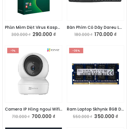
Phần Mềm Diệt Virus Kaspersky Internet Security
Bàn Phím Có Dây Dareu LK185
290.000
₫
170.000
₫
300.000
₫
180.000
₫
-1%
-36%
Camera IP Hồng ngoại Wifi EZVIZ C6N 2.0MP 1080P
Ram Laptop Skhynix 8GB DDR3L 1600Mhz
700.000
₫
350.000
₫
710.000
₫
550.000
₫