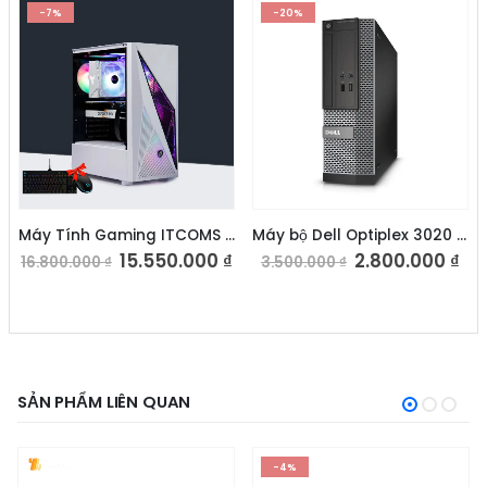
-7%
-20%
Máy Tính Gaming ITCOMS I5 12400F/RX560
Máy bộ Dell Optiplex 3020 SFF – Intel Core i3 4160
15.550.000
₫
2.800.000
₫
16.800.000
₫
3.500.000
₫
SẢN PHẨM LIÊN QUAN
-4%