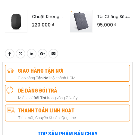
Chuột Không Dây Rapoo M100G Silent
Túi Chống Sốc Laptop
220.000
₫
95.000
₫
GIAO HÀNG TẬN NƠI
Giao hàng
Tận Nơi
nội thành HCM
DỄ DÀNG ĐỔI TRẢ
Miễn phí
Đổi Trả
trong vòng 7 Ngày
THANH TOÁN LINH HOẠT
Tiền mặt, Chuyển Khoản, Quẹt thẻ...
TOP SẢN PHẨM BÁN CHẠY