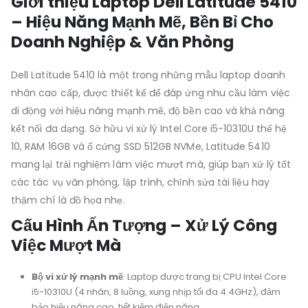
Giới thiệu Laptop Dell Latitude 5410
– Hiệu Năng Mạnh Mẽ, Bền Bỉ Cho
Doanh Nghiệp & Văn Phòng
Dell Latitude 5410 là một trong những mẫu laptop doanh
nhân cao cấp, được thiết kế để đáp ứng nhu cầu làm việc
di động với hiệu năng mạnh mẽ, độ bền cao và khả năng
kết nối đa dạng. Sở hữu vi xử lý Intel Core i5-10310U thế hệ
10, RAM 16GB và ổ cứng SSD 512GB NVMe, Latitude 5410
mang lại trải nghiệm làm việc mượt mà, giúp bạn xử lý tốt
các tác vụ văn phòng, lập trình, chỉnh sửa tài liệu hay
thậm chí là đồ họa nhẹ.
Cấu Hình Ấn Tượng – Xử Lý Công
Việc Mượt Mà
Bộ vi xử lý mạnh mẽ
: Laptop được trang bị CPU Intel Core
i5-10310U (4 nhân, 8 luồng, xung nhịp tối đa 4.4GHz), đảm
bảo hiệu năng cao, tiết kiệm điện năng.