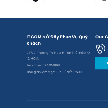
ITCOM's Ở Đây Phục Vụ Quý
Our C
Khách
287/21 Trương Thị Hoa, P. Tân Thới Hiệp, Q.
12, HCM.
Tiếp nhận: 0915951898
Thời gian làm việc: 08h00' đến 17h30'