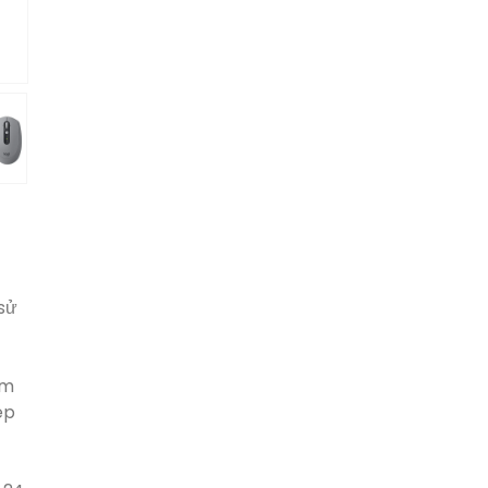
 sử
0m
ép