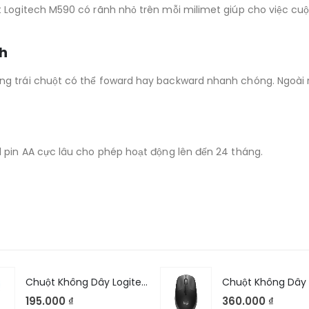
 Logitech M590 có rãnh nhỏ trên mỗi milimet giúp cho việc cuộ
nh
g trái chuột có thể foward hay backward nhanh chóng. Ngoài ra
 pin AA cực lâu cho phép hoạt động lên đến 24 tháng.
Chuột Không Dây Logitech M185
195.000
₫
360.000
₫