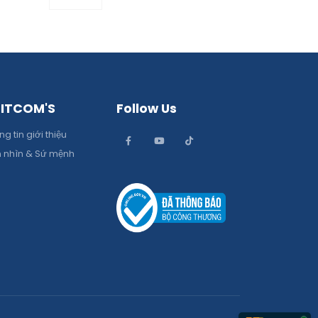
 ITCOM'S
Follow Us
g tin giới thiệu
 nhìn & Sứ mệnh