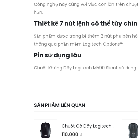
Công nghệ này cùng với việc con lăn trên chuột
hơn.
Thiết kế 7 nút lệnh có thể tùy chỉ
Sản phẩm được trang bị thêm 2 nút phụ bên hôn
thông qua phần mềm Logitech Options™.
Pin sử dụng lâu
Chuột Không Dây Logitech M590 Slient sử dụng 1
SẢN PHẨM LIÊN QUAN
Chuột Có Dây Dareu LM103
Chuột Có Dây Logitech B100
110.000
₫