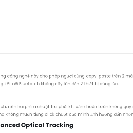
ng công nghệ này cho phép người dùng copy-paste trên 2 máy
g kết nối Bluetooth không dây lên đến 2 thiết bị cùng lúc.
h, nên hai phím chuột trái phải khi bấm hoàn toàn không gây r
mà không muốn tiếng click chuột của mình ảnh hưởng đến nhữn
anced Optical Tracking