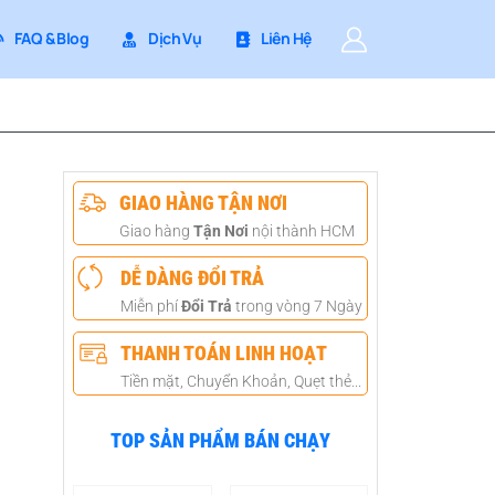
FAQ & Blog
Dịch Vụ
Liên Hệ
GIAO HÀNG TẬN NƠI
Giao hàng
Tận Nơi
nội thành HCM
DỄ DÀNG ĐỔI TRẢ
Miễn phí
Đổi Trả
trong vòng 7 Ngày
THANH TOÁN LINH HOẠT
Tiền mặt, Chuyển Khoản, Quẹt thẻ...
TOP SẢN PHẨM BÁN CHẠY