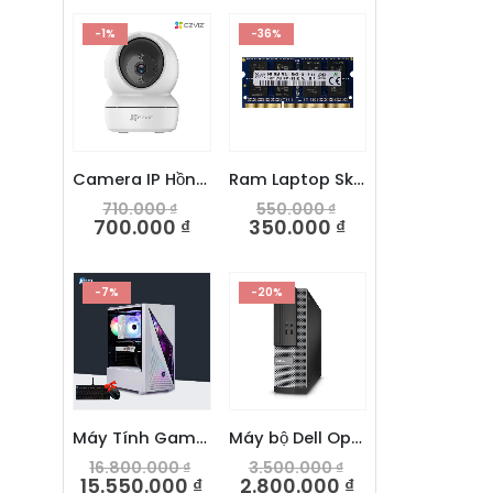
-1%
-36%
Camera IP Hồng ngoại Wifi EZVIZ C6N 2.0MP 1080P
Ram Laptop Skhynix 8GB DDR3L 1600Mhz
710.000
₫
550.000
₫
700.000
₫
350.000
₫
-7%
-20%
Máy Tính Gaming ITCOMS I5 12400F/RX560
Máy bộ Dell Optiplex 3020 SFF – Intel Core i3 4160
16.800.000
₫
3.500.000
₫
15.550.000
₫
2.800.000
₫