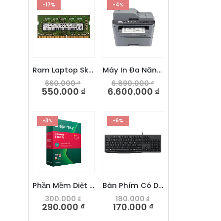
-17%
-4%
Ram Laptop Skhynix 8GB DDR4 2666V
Máy In Đa Năng Trắng Đen Brother MFC-L2701DW
660.000
₫
6.890.000
₫
550.000
₫
6.600.000
₫
-3%
-6%
Phần Mềm Diệt Virus Kaspersky Internet Security
Bàn Phím Có Dây Dareu LK185
300.000
₫
180.000
₫
290.000
₫
170.000
₫