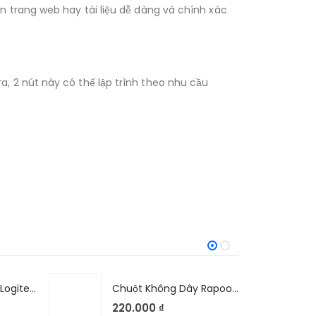
n trang web hay tài liệu dễ dàng và chính xác
, 2 nút này có thể lập trình theo nhu cầu
Chuột Không Dây Logitech M190
Chuột Không Dây Rapoo M100G Silent
220.000
₫