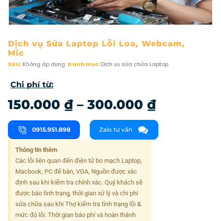
Dịch vụ Sửa Laptop Lỗi Loa, Webcam,
Mic
SKU:
Không áp dụng
Danh mục:
Dịch vụ sửa chữa Laptop
Chi phí từ:
150.000
₫
–
300.000
₫
0915.951.898
Zalo tư vấn
Thông tin thêm
Các lỗi liên quan đến điện tử bo mạch Laptop,
Macbook, PC để bàn, VGA, Nguồn được xác
định sau khi kiểm tra chính xác. Quý khách sẽ
được báo tình trạng, thời gian xử lý và chi phí
sửa chữa sau khi Thợ kiểm tra tình trạng lỗi &
mức độ lỗi. Thời gian báo phí và hoàn thành