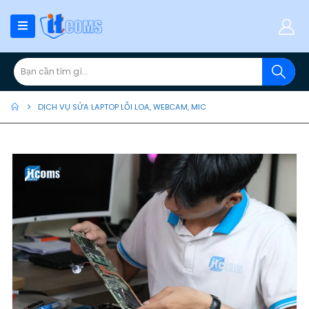
DỊCH VỤ SỬA LAPTOP LỖI LOA, WEBCAM, MIC