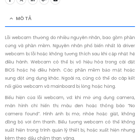
MÔ TẢ
Lỗi webcam thường do nhiều nguyên nhân, bao gồm phần
cứng và phần mềm. Nguyên nhân phổ biến nhất là driver
webcam bị lỗi hoặc không tương thích sau khi cập nhật hệ
điều hành. Webcam có thể bị vô hiệu hóa trong cài đặt
BIOS hoặc hệ điều hành. Các phần mềm bảo mật hoặc
xung đột ứng dụng khác. Ngoài ra, cũng có thể do cáp kết
nối giữa webcam và mainboard bị lỏng hoặc hỏng.
Biểu hiện của lỗi webcam, vd: khi mở ứng dụng camera,
màn hình chỉ hiển thị màu đen hoặc thông báo “No
camera found”. Hình ảnh bị mờ, nhòe hoặc giật, không
đồng bộ với âm thanh. Biểu tượng webcam có thể không
xuất hiện trong trình quản lý thiết bị, hoặc xuất hiện nhưng
kèm theo dấu chấm than vàng.